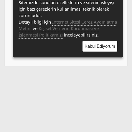
Sitemizde sunulan özelliklerin ve sitenin işleyişi
için bazı çerezlerin kullanılması teknik olarak
zorunludur.
Detaylı bilgi için
İnternet Sitesi Çerez Aydınlatma
Metini
ve
Kişisel Verilerin Korunması ve
İşlenmesi Politikamızı
inceleyebilirsiniz.
Kabul Ediyorum