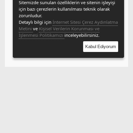
Sitemizde sunulan özelliklerin ve sitenin işleyişi
için bazı çerezlerin kullanılması teknik olarak
zorunludur.
Detaylı bilgi için
İnternet Sitesi Çerez Aydınlatma
Metini
ve
Kişisel Verilerin Korunması ve
İşlenmesi Politikamızı
inceleyebilirsiniz.
Kabul Ediyorum