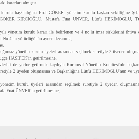
i kararları almıştır.
m kurulu başkanlığına Erol GÖKER, yönetim kurulu başkan vekilliğine Şe
nep GÖKER KIRCIOĞLU, Mustafa Fuat ÜNVER, Lütfü HEKİMOĞLU, T
lı yönetim kurulu kararı ile belirlenen ve 4 no.lu imza sirkülerini ihtiva 
leri No:4'ün yürürlüğünün aynen devamına,
ne,
ğımsız yönetim kurulu üyeleri arasından seçilmek suretiyle 2 üyeden oluşma
ğçe HASİPEK'in getirilmesine,
lerini de yerine getirmek kaydıyla Kurumsal Yönetim Komitesi'nin başkan
 suretiyle 2 üyeden oluşmasına ve Başkanlığına Lütfü HEKİMOĞLU'nun ve üye
yönetim kurulu üyeleri arasından seçilmek suretiyle 2 üyeden oluşmasın
fa Fuat ÜNVER'in getirilmesine,