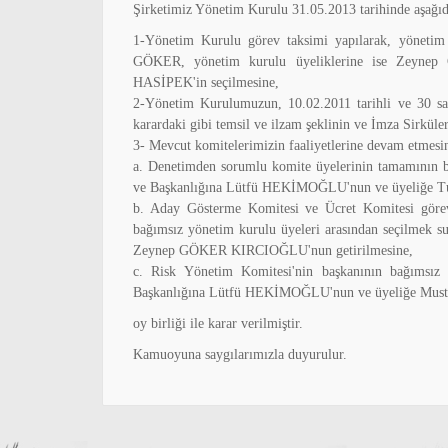
Şirketimiz Yönetim Kurulu 31.05.2013 tarihinde aşağıdak
1-Yönetim Kurulu görev taksimi yapılarak, yöneti
GÖKER, yönetim kurulu üyeliklerine ise Zey
HASİPEK'in seçilmesine,
2-Yönetim Kurulumuzun, 10.02.2011 tarihli ve 30 sayı
karardaki gibi temsil ve ilzam şeklinin ve İmza Sirkü
3- Mevcut komitelerimizin faaliyetlerine devam etmesi
a. Denetimden sorumlu komite üyelerinin tamamının ba
ve Başkanlığına Lütfü HEKİMOĞLU'nun ve üyeliğe Tu
b. Aday Gösterme Komitesi ve Ücret Komitesi görev
bağımsız yönetim kurulu üyeleri arasından seçilmek
Zeynep GÖKER KIRCIOĞLU'nun getirilmesine,
c. Risk Yönetim Komitesi'nin başkanının bağımsız 
Başkanlığına Lütfü HEKİMOĞLU'nun ve üyeliğe Musta
oy birliği ile karar verilmiştir.
Kamuoyuna saygılarımızla duyurulur.