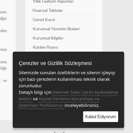
Yıllık Faaliyet Raporları
Finansal Tablolar
bnem
uğçe
Genel Kurul
Kurumsal Yönetim İlkeleri
eden
Kurumsal Bilgiler
Katılım Finans
sına
Sürdürülebilirlik Raporu
ının
Çerezler ve Gizlilik Sözleşmesi
liğe
Sitemizde sunulan özelliklerin ve sitenin işleyişi
için bazı çerezlerin kullanılması teknik olarak
a ve
zorunludur.
Detaylı bilgi için
İnternet Sitesi Çerez Aydınlatma
Metini
ve
Kişisel Verilerin Korunması ve
İşlenmesi Politikamızı
inceleyebilirsiniz.
Kabul Ediyorum