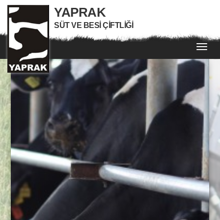
YAPRAK
SÜT VE BESI ÇIFTLIĞI
Toggl
navig